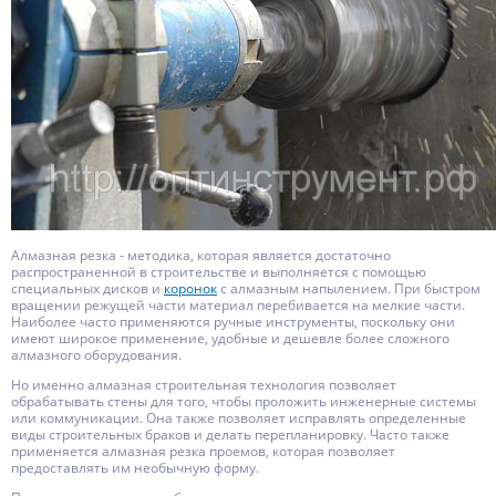
Алмазная резка - методика, которая является достаточно
распространенной в строительстве и выполняется с помощью
специальных дисков и
коронок
с алмазным напылением. При быстром
вращении режущей части материал перебивается на мелкие части.
Наиболее часто применяются ручные инструменты, поскольку они
имеют широкое применение, удобные и дешевле более сложного
алмазного оборудования.
Но именно алмазная строительная технология позволяет
обрабатывать стены для того, чтобы проложить инженерные системы
или коммуникации. Она также позволяет исправлять определенные
виды строительных браков и делать перепланировку. Часто также
применяется алмазная резка проемов, которая позволяет
предоставлять им необычную форму.