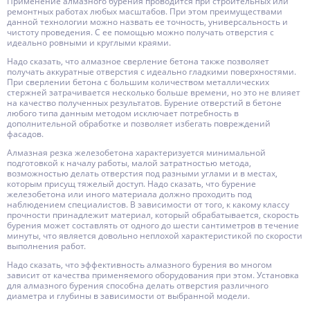
Применение алмазного бурения проводится при строительных или
ремонтных работах любых масштабов. При этом преимуществами
данной технологии можно назвать ее точность, универсальность и
чистоту проведения. С ее помощью можно получать отверстия с
идеально ровными и круглыми краями.
Надо сказать, что алмазное сверление бетона также позволяет
получать аккуратные отверстия с идеально гладкими поверхностями.
При сверлении бетона с большим количеством металлических
стержней затрачивается несколько больше времени, но это не влияет
на качество полученных результатов. Бурение отверстий в бетоне
любого типа данным методом исключает потребность в
дополнительной обработке и позволяет избегать повреждений
фасадов.
Алмазная резка железобетона характеризуется минимальной
подготовкой к началу работы, малой затратностью метода,
возможностью делать отверстия под разными углами и в местах,
которым присущ тяжелый доступ. Надо сказать, что бурение
железобетона или иного материала должно проходить под
наблюдением специалистов. В зависимости от того, к какому классу
прочности принадлежит материал, который обрабатывается, скорость
бурения может составлять от одного до шести сантиметров в течение
минуты, что является довольно неплохой характеристикой по скорости
выполнения работ.
Надо сказать, что эффективность алмазного бурения во многом
зависит от качества применяемого оборудования при этом. Установка
для алмазного бурения способна делать отверстия различного
диаметра и глубины в зависимости от выбранной модели.