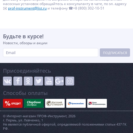
насосных установок обращайтесь к консультанту в чате, по эл. адресу
✉️
prof-instrument@list.ru
и телефону ☎+8 (800) 302-10-51
Будьте в курсе!
Новости, обзоры и акции
ПОДПИСАТЬСЯ
Присоединяйтесь
Способы оплаты
© Интернет-магазин ПРОФ-Инструмент, 2026
г. Пермь, ул. Левченко, 1
Не является публичной офертой, определяемой положениями статьи 437 ГК
РФ.