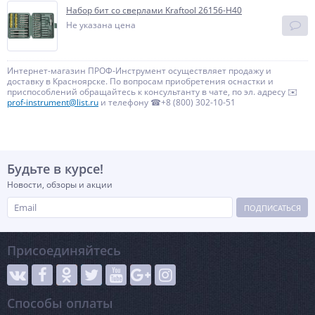
Набор бит со сверлами Kraftool 26156-H40
Не указана цена
Интернет-магазин ПРОФ-Инструмент осуществляет продажу и
доставку в Красноярске. По вопросам приобретения оснастки и
приспособлений обращайтесь к консультанту в чате, по эл. адресу ✉️
prof-instrument@list.ru
и телефону ☎+8 (800) 302-10-51
Будьте в курсе!
Новости, обзоры и акции
ПОДПИСАТЬСЯ
Присоединяйтесь
Способы оплаты