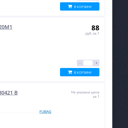
В КОРЗИНУ
88
C20M1
руб.
за 1
-
+
В КОРЗИНУ
0421 В
Не указана цена
за 1
FUBAG