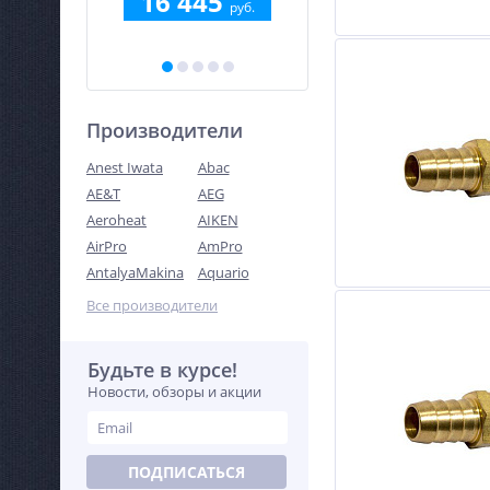
98
16 445
руб.
руб.
Производители
Anest Iwata
Abac
AE&T
AEG
Aeroheat
AIKEN
AirPro
AmPro
AntalyaMakina
Aquario
Все производители
Будьте в курсе!
Новости, обзоры и акции
ПОДПИСАТЬСЯ