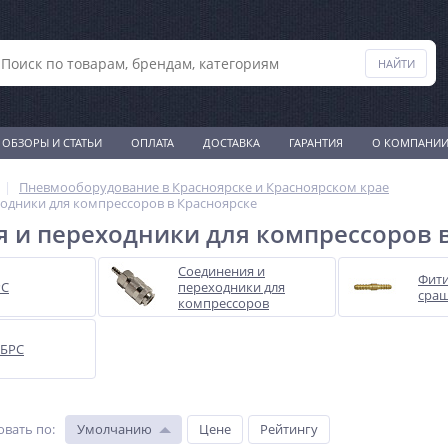
ОБЗОРЫ И СТАТЬИ
ОПЛАТА
ДОСТАВКА
ГАРАНТИЯ
О КОМПАНИ
Пневмооборудование в Красноярске и Красноярском крае
одники для компрессоров в Красноярске
 и переходники для компрессоров 
Соединения и
Фити
РС
переходники для
сра
компрессоров
 БРС
овать по
:
Умолчанию
Цене
Рейтингу