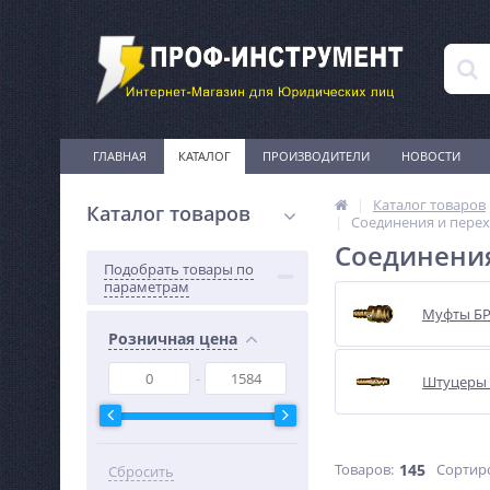
ГЛАВНАЯ
КАТАЛОГ
ПРОИЗВОДИТЕЛИ
НОВОСТИ
Каталог товаров
Каталог товаров
Соединения и перех
Соединения
Подобрать товары по
параметрам
Муфты Б
Розничная цена
Штуцеры
Товаров:
145
Сортир
Сбросить