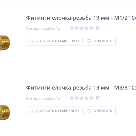
Фитинги елочка-резьба 19 мм - M1/2" 
(0)
Артикул: opt2-3042
ДОБАВИТЬ К СРАВНЕНИЮ
ОТЛОЖИТЬ
NEW
NEW
NEW
ХИТ
ХИТ
ХИТ
%
%
%
Фитинги елочка-резьба 13 мм - M3/8" 
(0)
Артикул: opt2-3040
ДОБАВИТЬ К СРАВНЕНИЮ
ОТЛОЖИТЬ
y
Сварочный инвертор
Сварочный полуавтомат
Linkor ВД-201И
Циклон ПДГ-160