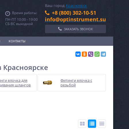
Ваш город:
Красноярск
+8 (800) 302-10-51
Время работы:
info@optinstrument.su
ПН-ПТ 10:00 - 19:00
СБ-ВС выходной
ЗАКАЗАТЬ ЗВОНОК
И
КОНТАКТЫ
в Красноярске
нги елочка для
Фитинги елочка с
щивания шлангов
резьбой