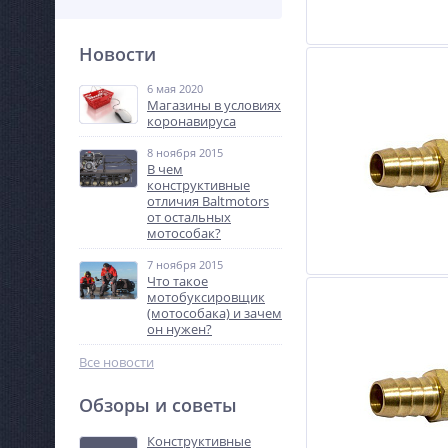
Новости
6 мая 2020
Магазины в условиях
коронавируса
8 ноября 2015
В чем
конструктивные
отличия Baltmotors
от остальных
мотособак?
7 ноября 2015
Что такое
мотобуксировщик
(мотособака) и зачем
он нужен?
Все новости
Обзоры и советы
Конструктивные