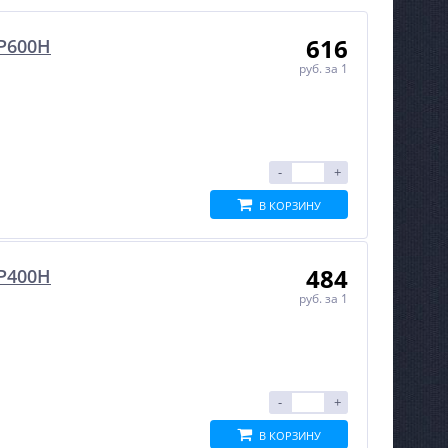
616
P600H
руб.
за 1
-
+
В КОРЗИНУ
484
P400H
руб.
за 1
-
+
В КОРЗИНУ