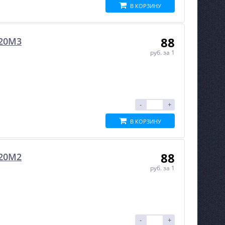
В КОРЗИНУ
88
C20M3
руб.
за 1
-
+
В КОРЗИНУ
88
C20M2
руб.
за 1
-
+