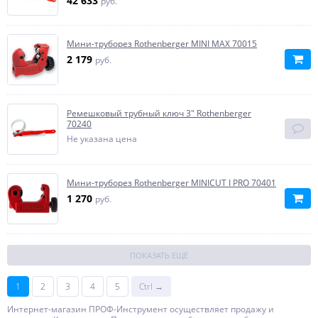
42 633
руб.
Мини-труборез Rothenberger MINI МАХ 70015
2 179
руб.
Ремешковый трубный ключ 3" Rothenberger
70240
Не указана цена
Мини-труборез Rothenberger MINICUT I PRO 70401
1 270
руб.
ПОКАЗАТЬ ЕЩЁ
1
2
3
4
5
Ctrl →
Интернет-магазин ПРОФ-Инструмент осуществляет продажу и