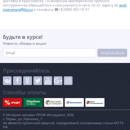
доставку в Красноярске. По вопросам приобретения трубного
инструментаа обращайтесь к консультанту в чате, по эл. адресу ✉️
prof-
instrument@list.ru
и телефону ☎+8 (800) 302-10-51
Будьте в курсе!
Новости, обзоры и акции
ПОДПИСАТЬСЯ
Присоединяйтесь
Способы оплаты
© Интернет-магазин ПРОФ-Инструмент, 2026
г. Пермь, ул. Левченко, 1
Не является публичной офертой, определяемой положениями статьи 437 ГК
РФ.