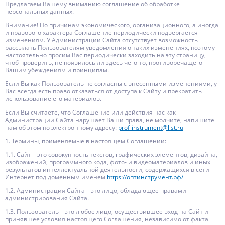
Предлагаем Вашему вниманию соглашение об обработке
персональных данных.
Внимание! По причинам экономического, организационного, а иногда
и правового характера Соглашение периодически подвергается
изменениям. У Администрации Сайта отсутствует возможность
рассылать Пользователям уведомления о таких изменениях, поэтому
настоятельно просим Вас периодически заходить на эту страницу,
чтоб проверить, не появилось ли здесь чего-то, противоречащего
Вашим убеждениям и принципам.
Если Вы как Пользователь не согласны с внесенными изменениями, у
Вас всегда есть право отказаться от доступа к Сайту и прекратить
использование его материалов.
Если Вы считаете, что Соглашение или действия нас как
Администрации Сайта нарушает Ваши права, не молчите, напишите
нам об этом по электронному адресу:
prof-instrument@list.ru
1. Термины, применяемые в настоящем Соглашении:
1.1. Сайт – это совокупность текстов, графических элементов, дизайна,
изображений, программного кода, фото- и видеоматериалов и иных
результатов интеллектуальной деятельности, содержащихся в сети
Интернет под доменным именем
https://оптинструмент.рф/
1.2. Администрация Сайта – это лицо, обладающее правами
администрирования Сайта.
1.3. Пользователь – это любое лицо, осуществившее вход на Сайт и
принявшее условия настоящего Соглашения, независимо от факта