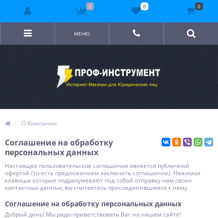
0
0
0
МЕНЮ
О Компании
Соглашение на обработку
персональных данных
Настоящее пользовательское соглашение является публичной
офертой (то есть предложением заключить соглашение). Нажимая
клавиши которые подразумевают под собой отправку нам своих
контактных данных, вы считаетесь присоединившимся к нему.
Соглашение на обработку персональных данных
Добрый день! Мы рады приветствовать Вас на нашем сайте!